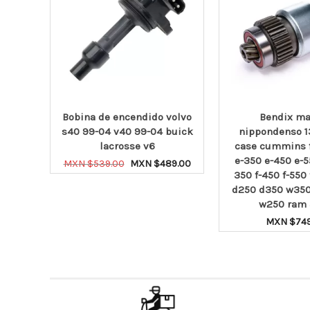
a
Bobina de encendido volvo
Bendix ma
2-04
s40 99-04 v40 99-04 buick
nippondenso 1
ick
lacrosse v6
case cummins f
2-04
e-350 e-450 e-5
Original
Current
MXN $
539.00
MXN $
489.00
 ssr
350 f-450 f-550
price
price
AÑADIR AL CARRITO
was:
is:
d250 d350 w350
MXN
MXN
w250 ram
inal
N
$539.00.
$489.00.
ent
ce
MXN $
74
e
:
O
N
AÑADIR AL C
N
29.00.
89.00.