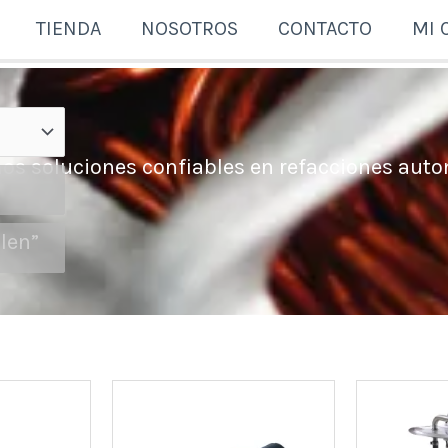
TIENDA
NOSOTROS
CONTACTO
MI 
os soluciones confiables en refacciones auto
len”