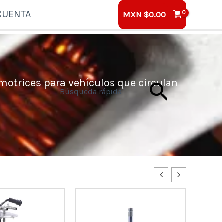
CUENTA
MXN $
0.00
motrices para vehículos que circulan
Busca
Búsqueda rápida