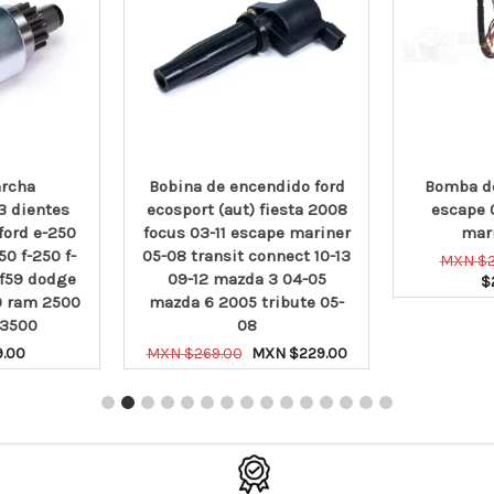
rcha
Bobina de encendido ford
Bomba de
3 dientes
ecosport (aut) fiesta 2008
escape 
ord e-250
focus 03-11 escape mariner
mar
50 f-250 f-
05-08 transit connect 10-13
MXN $
 f59 dodge
09-12 mazda 3 04-05
$
 ram 2500
mazda 6 2005 tribute 05-
AÑADI
 3500
08
Original
Current
9.00
MXN $
269.00
MXN $
229.00
price
price
ARRITO
AÑADIR AL CARRITO
was:
is:
MXN
MXN
$269.00.
$229.00.