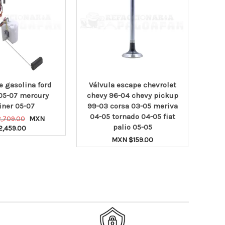
 gasolina ford
Válvula escape chevrolet
05-07 mercury
chevy 96-04 chevy pickup
vol
iner 05-07
99-03 corsa 03-05 meriva
go
04-05 tornado 04-05 fiat
Original
2,709.00
MXN
palio 05-05
mo
Current
price
2,459.00
price
was:
MXN $
159.00
R AL CARRITO
is:
MXN
MXN
$2,709.00.
AÑADIR AL CARRITO
$2,459.00.